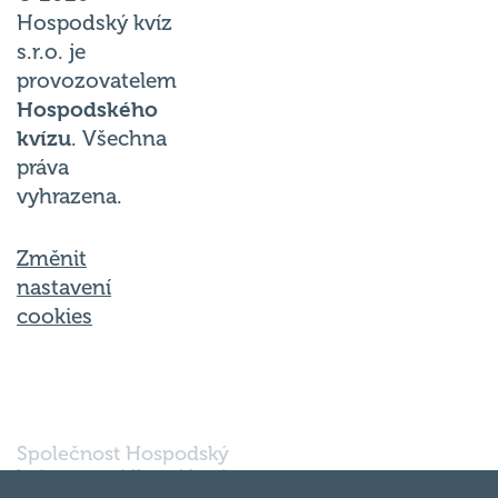
Hospodský kvíz
s.r.o. je
provozovatelem
Hospodského
kvízu
. Všechna
práva
vyhrazena.
Změnit
nastavení
cookies
Společnost Hospodský
kvíz s.r.o., sídlem Nové