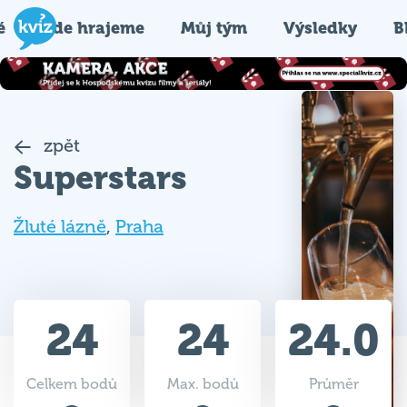
é
Kde hrajeme
Můj tým
Výsledky
B
zpět
Superstars
Žluté lázně
,
Praha
24
24
24.0
Celkem bodů
Max. bodů
Průměr