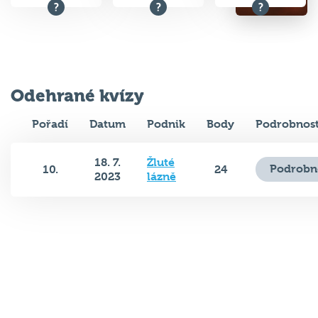
Odehrané kvízy
Pořadí
Datum
Podnik
Body
Podrobnost
18. 7.
Žluté
Podrobn
10.
24
2023
lázně