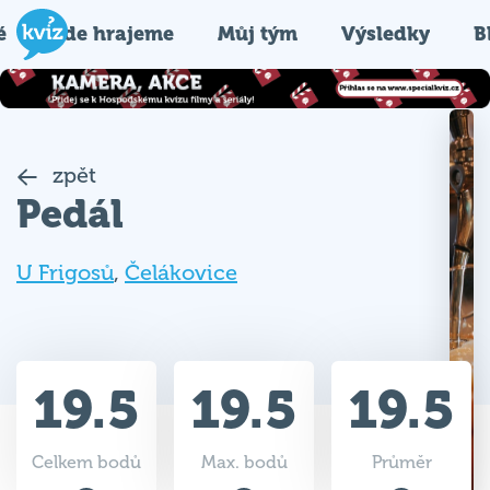
é
Kde hrajeme
Můj tým
Výsledky
B
zpět
Pedál
U Frigosů
,
Čelákovice
19.5
19.5
19.5
Celkem bodů
Max. bodů
Průměr