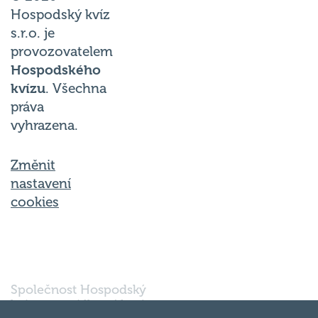
Hospodský kvíz
s.r.o. je
provozovatelem
Hospodského
kvízu
. Všechna
práva
vyhrazena.
Změnit
nastavení
cookies
Společnost Hospodský
kvíz s.r.o., sídlem Nové