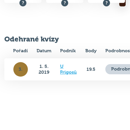
Odehrané kvízy
Pořadí
Datum
Podnik
Body
Podrobnos
1. 5.
U
Podrobn
3.
19.5
2019
Frigosů