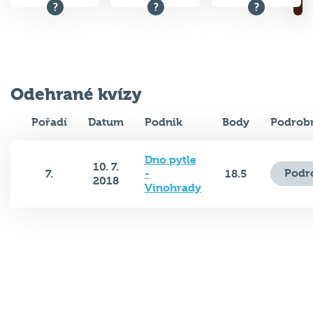
Odehrané kvízy
Pořadí
Datum
Podnik
Body
Podrobn
Dno pytle
10. 7.
Podr
7.
-
18.5
2018
Vinohrady