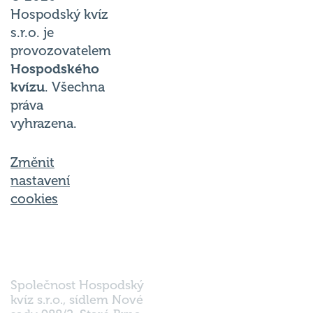
Hospodský kvíz
s.r.o. je
provozovatelem
Hospodského
kvízu
. Všechna
práva
vyhrazena.
Změnit
nastavení
cookies
Společnost Hospodský
kvíz s.r.o., sídlem Nové