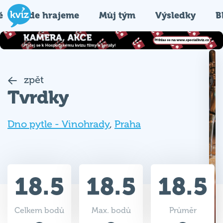
é
Kde hrajeme
Můj tým
Výsledky
B
zpět
Tvrdky
Dno pytle - Vinohrady
,
Praha
18.5
18.5
18.5
Celkem bodů
Max. bodů
Průměr