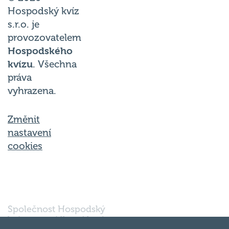
Hospodský kvíz
s.r.o. je
provozovatelem
Hospodského
kvízu
. Všechna
práva
vyhrazena.
Změnit
nastavení
cookies
Společnost Hospodský
kvíz s.r.o., sídlem Nové
sady 988/2, Staré Brno,