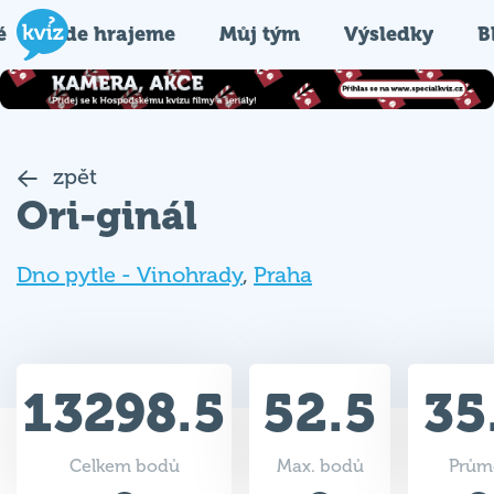
é
Kde hrajeme
Můj tým
Výsledky
B
zpět
Ori-ginál
Dno pytle - Vinohrady
,
Praha
13298.5
52.5
35
Celkem bodů
Max. bodů
Prům