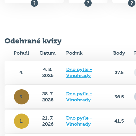
Odehrané kvízy
Pořadí
Datum
Podnik
Body
4. 8.
Dno pytle -
4.
37.5
2026
Vinohrady
28. 7.
Dno pytle -
3.
36.5
2026
Vinohrady
21. 7.
Dno pytle -
1.
41.5
2026
Vinohrady