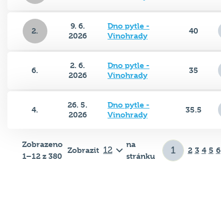
9. 6.
Dno pytle -
2.
40
2026
Vinohrady
2. 6.
Dno pytle -
6.
35
2026
Vinohrady
26. 5.
Dno pytle -
4.
35.5
2026
Vinohrady
Zobrazeno
na
Zobrazit
2
3
4
5
6
1–12 z 380
stránku