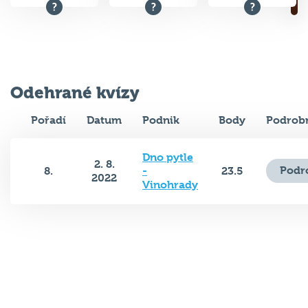
Odehrané kvízy
Pořadí
Datum
Podnik
Body
Podrobn
Dno pytle
2. 8.
Podr
8.
-
23.5
2022
Vinohrady