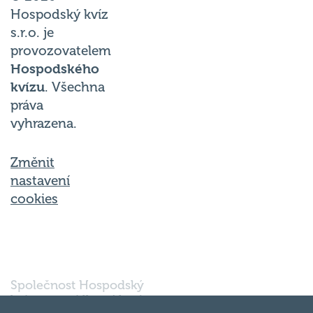
Hospodský kvíz
s.r.o. je
provozovatelem
Hospodského
kvízu
. Všechna
práva
vyhrazena.
Změnit
nastavení
cookies
Společnost Hospodský
kvíz s.r.o., sídlem Nové