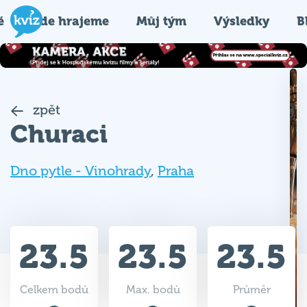
é
Kde hrajeme
Můj tým
Výsledky
B
zpět
Churaci
Dno pytle - Vinohrady
,
Praha
23.5
23.5
23.5
Celkem bodů
Max. bodů
Průměr