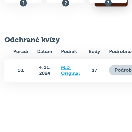
Odehrané kvízy
Pořadí
Datum
Podnik
Body
Podrobnos
4. 11.
M.D.
Podrob
10.
37
2024
Original