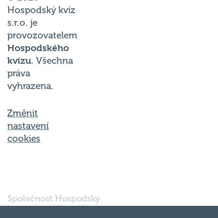
Hospodský kvíz
s.r.o. je
provozovatelem
Hospodského
kvízu
. Všechna
práva
vyhrazena.
Změnit
nastavení
cookies
Společnost Hospodský
kvíz s.r.o., sídlem Nové