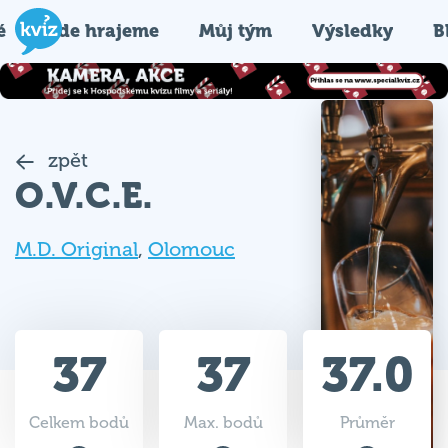
é
Kde hrajeme
Můj tým
Výsledky
B
zpět
O.V.C.E.
M.D. Original
,
Olomouc
37
37
37.0
Celkem bodů
Max. bodů
Průměr