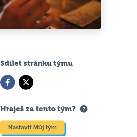
Sdílet stránku týmu
Hraješ za tento tým?
Nastavit Můj tým