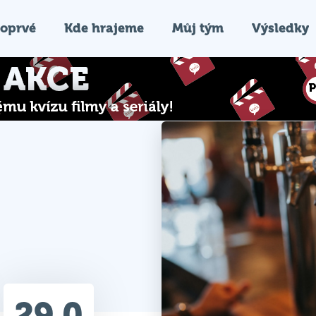
oprvé
Kde hrajeme
Můj tým
Výsledky
29.0