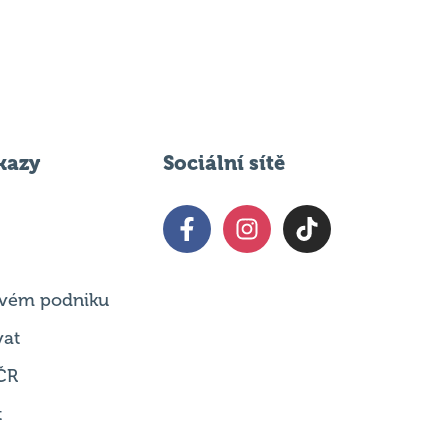
kazy
Sociální sítě
 svém podniku
vat
ČR
t