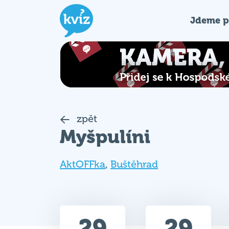
Jdeme p
zpět
Myšpulíni
AktOFFka
,
Buštěhrad
29
29