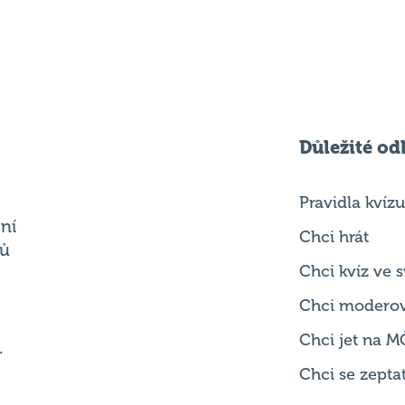
Důležité od
Pravidla kvízu
ní
Chci hrát
ků
Chci kvíz ve
Chci modero
Chci jet na M
.
Chci se zepta