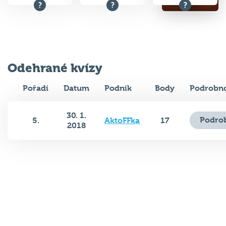
Odehrané kvízy
Pořadí
Datum
Podnik
Body
Podrobno
30. 1.
Podrob
5.
AktoFFka
17
2018