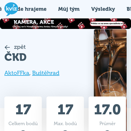
é
Kde hrajeme
Můj tým
Výsledky
B
zpět
ČKD
AktoFFka
,
Buštěhrad
17
17
17.0
Celkem bodů
Max. bodů
Průměr