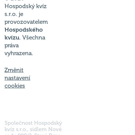
Hospodský kvíz
s.r.o. je
provozovatelem
Hospodského
kvízu
. Všechna
práva
vyhrazena.
Změnit
nastavení
cookies
Společnost Hospodský
kvíz s.r.o., sídlem Nové
sady 988/2, Staré Brno,