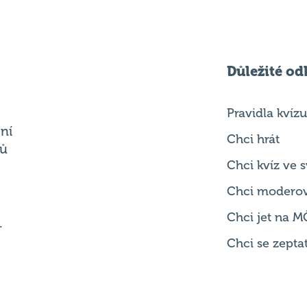
Důležité od
Pravidla kvízu
ní
Chci hrát
ků
Chci kvíz ve
Chci modero
Chci jet na M
.
Chci se zepta