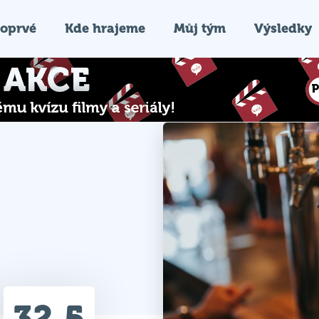
oprvé
Kde hrajeme
Můj tým
Výsledky
32.5
Průměr