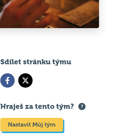
Sdílet stránku týmu
Hraješ za tento tým?
Nastavit Můj tým