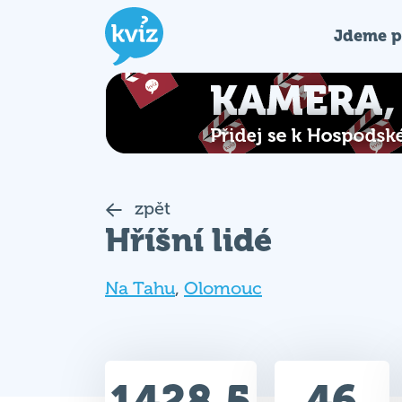
Jdeme p
zpět
Hříšní lidé
Na Tahu
,
Olomouc
1428.5
46
Celkem bodů
Max. bodů