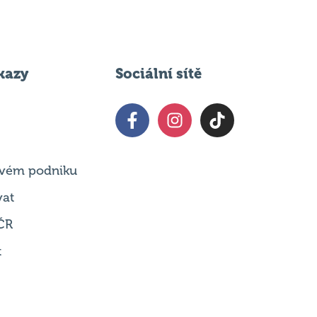
kazy
Sociální sítě
 svém podniku
vat
ČR
t