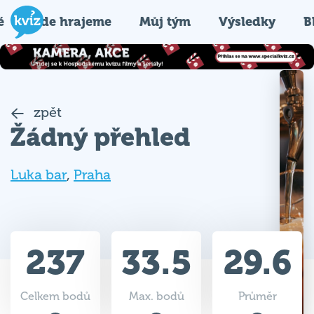
é
Kde hrajeme
Můj tým
Výsledky
B
zpět
Žádný přehled
Luka bar
,
Praha
237
33.5
29.6
Celkem bodů
Max. bodů
Průměr