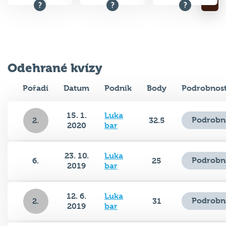
Odehrané kvízy
Pořadí
Datum
Podnik
Body
Podrobnost
15. 1.
Luka
Podrobn
2.
32.5
2020
bar
23. 10.
Luka
Podrobn
6.
25
2019
bar
12. 6.
Luka
Podrobn
2.
31
2019
bar