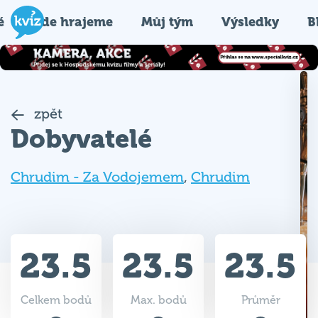
é
Kde hrajeme
Můj tým
Výsledky
B
zpět
Dobyvatelé
Chrudim - Za Vodojemem
,
Chrudim
23.5
23.5
23.5
Celkem bodů
Max. bodů
Průměr