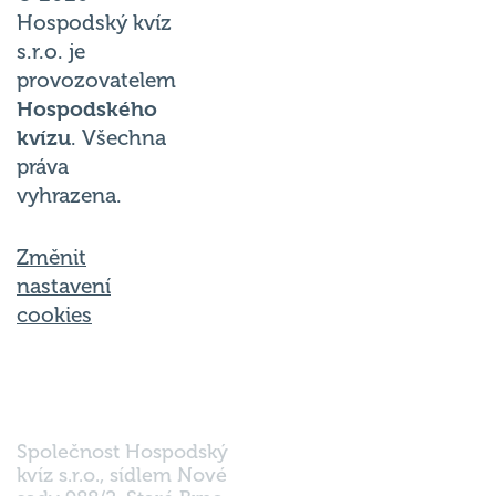
Hospodský kvíz
s.r.o. je
provozovatelem
Hospodského
kvízu
. Všechna
práva
vyhrazena.
Změnit
nastavení
cookies
Společnost Hospodský
kvíz s.r.o., sídlem Nové
sady 988/2, Staré Brno,