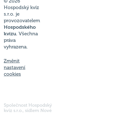
© 2026
Hospodský kvíz
s.r.o. je
provozovatelem
Hospodského
kvízu
. Všechna
práva
vyhrazena.
Změnit
nastavení
cookies
Společnost Hospodský
kvíz s.r.o., sídlem Nové