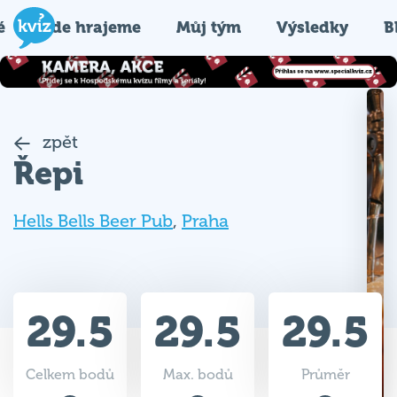
é
Kde hrajeme
Můj tým
Výsledky
B
zpět
Řepi
Hells Bells Beer Pub
,
Praha
29.5
29.5
29.5
Celkem bodů
Max. bodů
Průměr