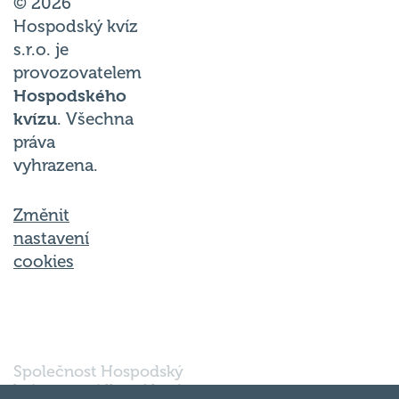
© 2026
Hospodský kvíz
s.r.o. je
provozovatelem
Hospodského
kvízu
. Všechna
práva
vyhrazena.
Změnit
nastavení
cookies
Společnost Hospodský
kvíz s.r.o., sídlem Nové