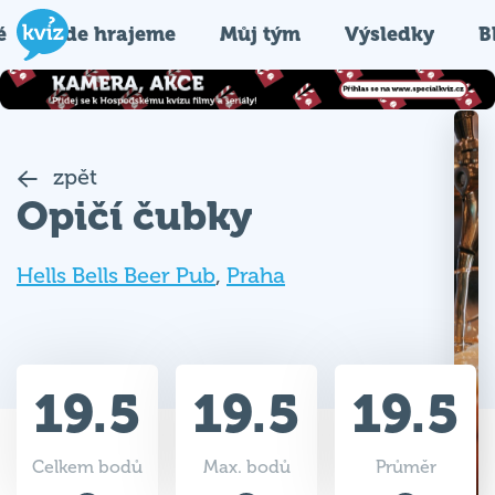
é
Kde hrajeme
Můj tým
Výsledky
B
zpět
Opičí čubky
Hells Bells Beer Pub
,
Praha
19.5
19.5
19.5
Celkem bodů
Max. bodů
Průměr