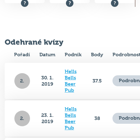
Odehrané kvízy
Pořadí
Datum
Podnik
Body
Podrobnost
Hells
30. 1.
Bells
Podrobn
2.
37.5
2019
Beer
Pub
Hells
23. 1.
Bells
Podrobn
2.
38
2019
Beer
Pub