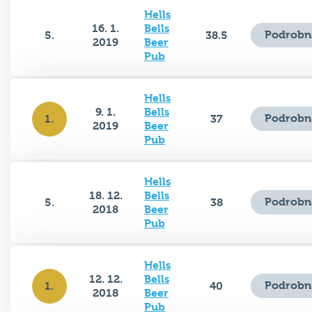
Hells
16. 1.
Bells
Podrobn
5.
38.5
2019
Beer
Pub
Hells
9. 1.
Bells
Podrobn
1.
37
2019
Beer
Pub
Hells
18. 12.
Bells
Podrobn
5.
38
2018
Beer
Pub
Hells
12. 12.
Bells
Podrobn
1.
40
2018
Beer
Pub