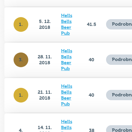
Hells
5. 12.
Bells
Podrobn
1.
41.5
2018
Beer
Pub
Hells
28. 11.
Bells
Podrobn
3.
40
2018
Beer
Pub
Hells
21. 11.
Bells
Podrobn
1.
40
2018
Beer
Pub
Hells
14. 11.
Bells
Podrobn
4.
38