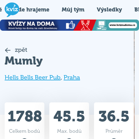
é
Kde hrajeme
Můj tým
Výsledky
B
zpět
Mumly
Hells Bells Beer Pub
,
Praha
1788
45.5
36.5
Celkem bodů
Max. bodů
Průměr