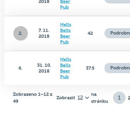
2018
Beer
Pub
Hells
7. 11.
Bells
Podrobn
2.
42
2018
Beer
Pub
Hells
31. 10.
Bells
Podrobn
6.
37.5
2018
Beer
Pub
Zobrazeno 1–12 z
na
Zobrazit
49
stránku