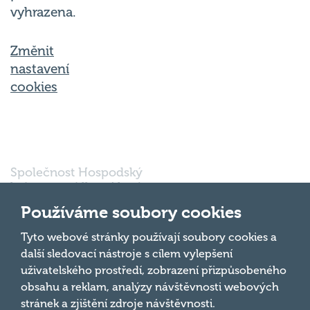
vyhrazena.
Změnit
nastavení
cookies
Společnost Hospodský
kvíz s.r.o., sídlem Nové
sady 988/2, Staré Brno,
Používáme soubory cookies
602 00 Brno, IČ:
03980138, DIČ:
Nahoru
Tyto webové stránky používají soubory cookies a
CZ03980138 je vedena
další sledovací nástroje s cílem vylepšení
pod spisovou značkou
uživatelského prostředí, zobrazení přizpůsobeného
a oddílem 90428 C u
obsahu a reklam, analýzy návštěvnosti webových
Krajského soudu v
Brně.
stránek a zjištění zdroje návštěvnosti.