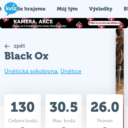
é
Kde hrajeme
Můj tým
Výsledky
B
zpět
Black Ox
Únětická sokolovna
,
Únětice
130
30.5
26.0
Celkem bodů
Max. bodů
Průměr