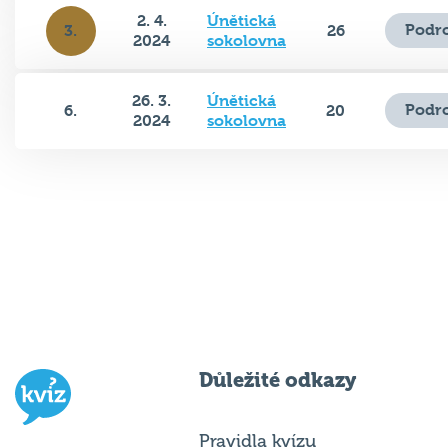
2. 4.
Únětická
Podr
3.
26
2024
sokolovna
26. 3.
Únětická
Podr
6.
20
2024
sokolovna
Důležité odkazy
Pravidla kvízu