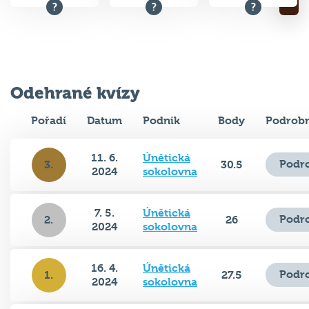
Odehrané kvízy
Pořadí
Datum
Podnik
Body
Podrobn
11. 6.
Únětická
Podr
3.
30.5
2024
sokolovna
7. 5.
Únětická
Podr
2.
26
2024
sokolovna
16. 4.
Únětická
Podr
1.
27.5
2024
sokolovna