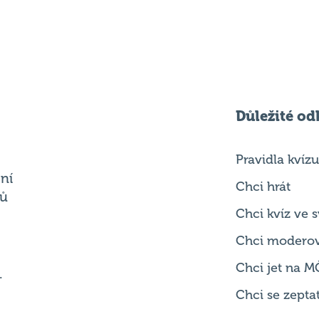
Důležité od
Pravidla kvízu
ní
Chci hrát
ků
Chci kvíz ve
Chci modero
Chci jet na M
.
Chci se zepta