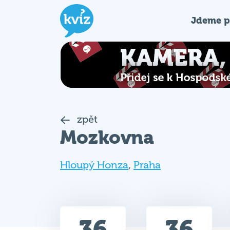
Jdeme p
zpět
Mozkovna
Hloupý Honza
,
Praha
36
36