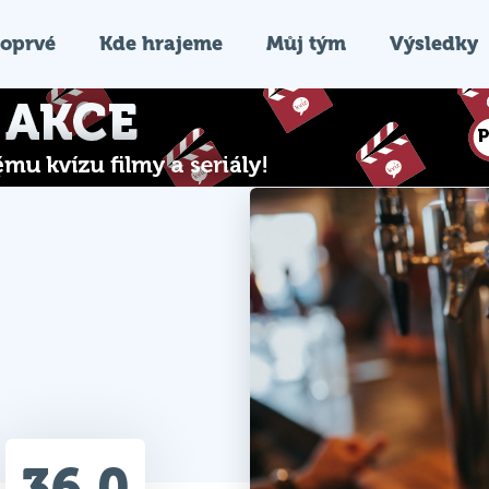
oprvé
Kde hrajeme
Můj tým
Výsledky
36.0