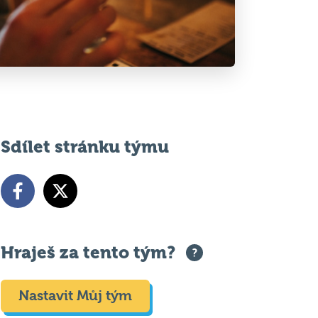
Sdílet stránku týmu
Hraješ za tento tým?
Nastavit Můj tým