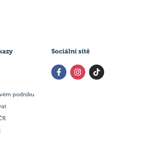
kazy
Sociální sítě
 svém podniku
vat
ČR
t