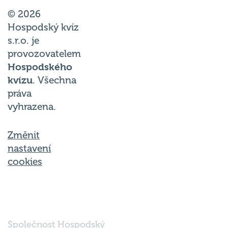
© 2026
Hospodský kvíz
s.r.o. je
provozovatelem
Hospodského
kvízu
. Všechna
práva
vyhrazena.
Změnit
nastavení
cookies
Společnost Hospodský
kvíz s.r.o., sídlem Nové