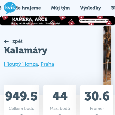
é
Kde hrajeme
Můj tým
Výsledky
B
zpět
Kalamáry
Hloupý Honza
,
Praha
949.5
44
30.6
Celkem bodů
Max. bodů
Průměr