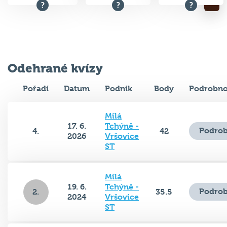
Odehrané kvízy
Pořadí
Datum
Podnik
Body
Podrobno
Milá
17. 6.
Tchýně -
Podrob
4.
42
2026
Vršovice
ST
Milá
19. 6.
Tchýně -
Podrob
2.
35.5
2024
Vršovice
ST