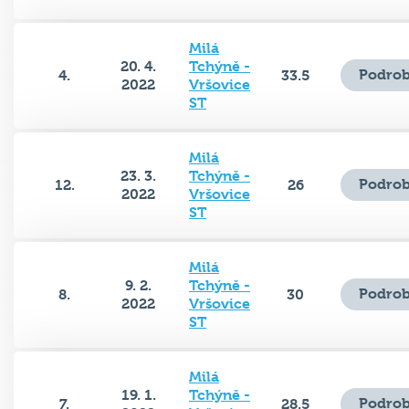
Milá
20. 4.
Tchýně -
Podrob
4.
33.5
2022
Vršovice
ST
Milá
23. 3.
Tchýně -
Podrob
12.
26
2022
Vršovice
ST
Milá
9. 2.
Tchýně -
Podrob
8.
30
2022
Vršovice
ST
Milá
19. 1.
Tchýně -
Podrob
7.
28.5
2022
Vršovice