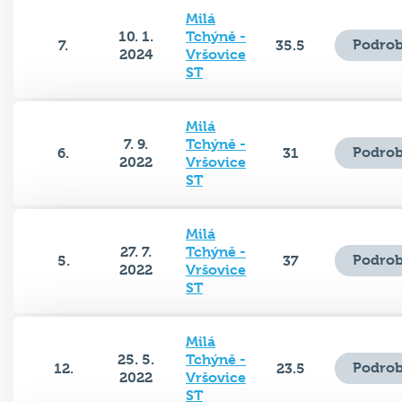
Milá
10. 1.
Tchýně -
Podrob
7.
35.5
2024
Vršovice
ST
Milá
7. 9.
Tchýně -
Podrob
6.
31
2022
Vršovice
ST
Milá
27. 7.
Tchýně -
Podrob
5.
37
2022
Vršovice
ST
Milá
25. 5.
Tchýně -
Podrob
12.
23.5
2022
Vršovice
ST