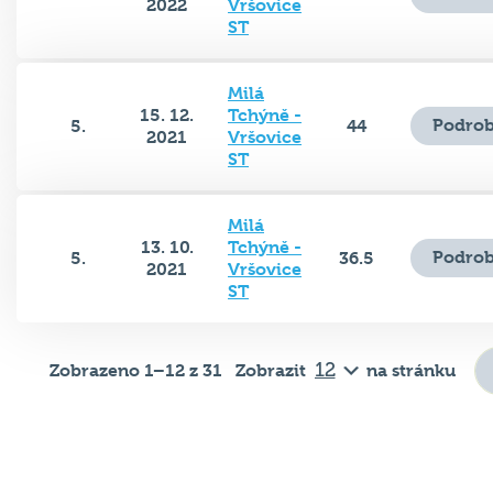
ST
Milá
15. 12.
Tchýně -
Podrob
5.
44
2021
Vršovice
ST
Milá
13. 10.
Tchýně -
Podrob
5.
36.5
2021
Vršovice
ST
Zobrazeno 1–12 z 31
Zobrazit
na stránku