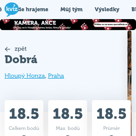
é
Kde hrajeme
Můj tým
Výsledky
B
zpět
Dobrá
Hloupý Honza
,
Praha
18.5
18.5
18.5
Celkem bodů
Max. bodů
Průměr