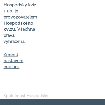
Hospodský kvíz
s.r.o. je
provozovatelem
Hospodského
kvízu
. Všechna
práva
vyhrazena.
Změnit
nastavení
cookies
Společnost Hospodský
kvíz s.r.o., sídlem Nové