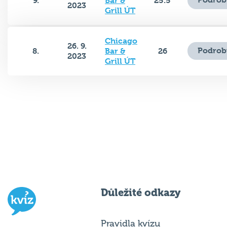
9.
Bar &
25.5
2023
Grill ÚT
Chicago
26. 9.
Podrob
8.
Bar &
26
2023
Grill ÚT
Důležité odkazy
Pravidla kvízu