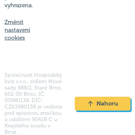
vyhrazena.
Změnit
nastavení
cookies
Společnost Hospodský
kvíz s.r.o., sídlem Nové
sady 988/2, Staré Brno,
602 00 Brno, IČ:
03980138, DIČ:
Nahoru
CZ03980138 je vedena
pod spisovou značkou
a oddílem 90428 C u
Krajského soudu v
Brně.