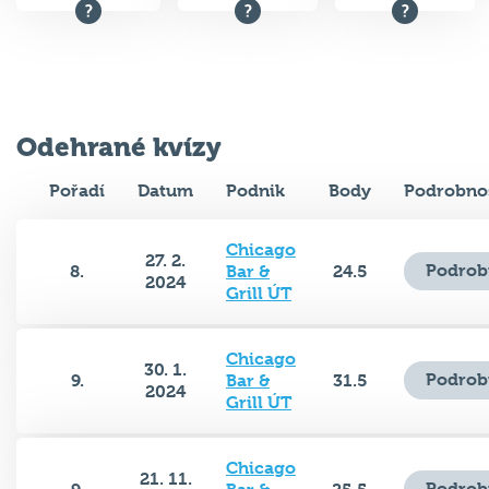
Odehrané kvízy
Pořadí
Datum
Podnik
Body
Podrobnos
Chicago
27. 2.
Podrob
8.
Bar &
24.5
2024
Grill ÚT
Chicago
30. 1.
Podrob
9.
Bar &
31.5
2024
Grill ÚT
Chicago
21. 11.
Podrob