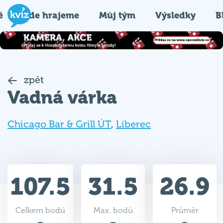
é
Kde hrajeme
Můj tým
Výsledky
B
zpět
Vadná várka
Chicago Bar & Grill ÚT
,
Liberec
107.5
31.5
26.9
Celkem bodů
Max. bodů
Průměr