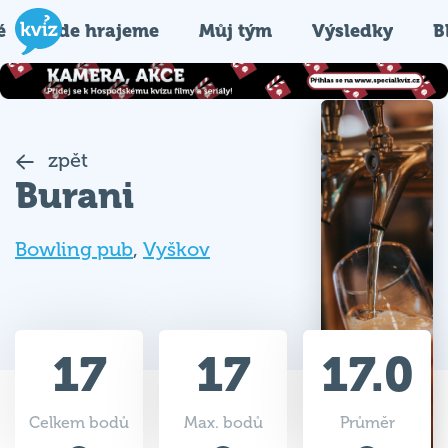
é
Kde hrajeme
Můj tým
Výsledky
B
zpět
Burani
Bowling pub
,
Vyškov
17
17
17.0
Celkem bodů
Max. bodů
Průměr