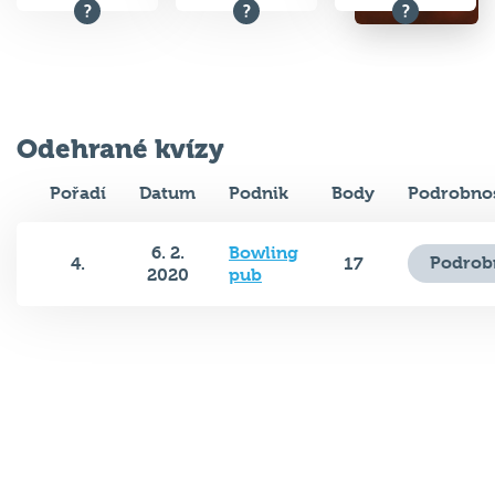
Odehrané kvízy
Pořadí
Datum
Podnik
Body
Podrobnos
6. 2.
Bowling
Podrob
4.
17
2020
pub