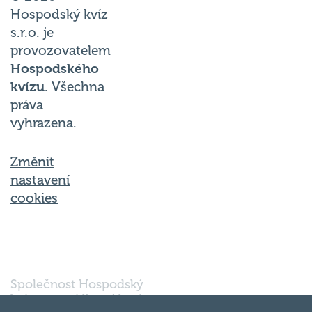
Hospodský kvíz
s.r.o. je
provozovatelem
Hospodského
kvízu
. Všechna
práva
vyhrazena.
Změnit
nastavení
cookies
Společnost Hospodský
kvíz s.r.o., sídlem Nové