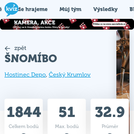
é
Kde hrajeme
Můj tým
Výsledky
B
zpět
ŠNOMÍBO
Hostinec Depo
,
Český Krumlov
1844
51
32.9
Celkem bodů
Max. bodů
Průměr