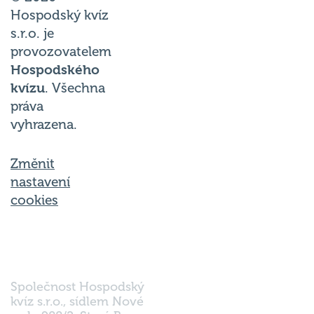
Hospodský kvíz
s.r.o. je
provozovatelem
Hospodského
kvízu
. Všechna
práva
vyhrazena.
Změnit
nastavení
cookies
Společnost Hospodský
kvíz s.r.o., sídlem Nové
sady 988/2, Staré Brno,