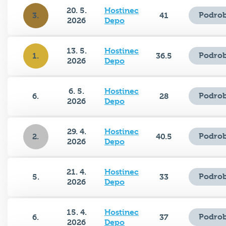
20. 5.
Hostinec
Podrob
3.
41
2026
Depo
13. 5.
Hostinec
Podrob
1.
36.5
2026
Depo
6. 5.
Hostinec
Podrob
6.
28
2026
Depo
29. 4.
Hostinec
Podrob
2.
40.5
2026
Depo
21. 4.
Hostinec
Podrob
5.
33
2026
Depo
15. 4.
Hostinec
Podrob
6.
37
2026
Depo