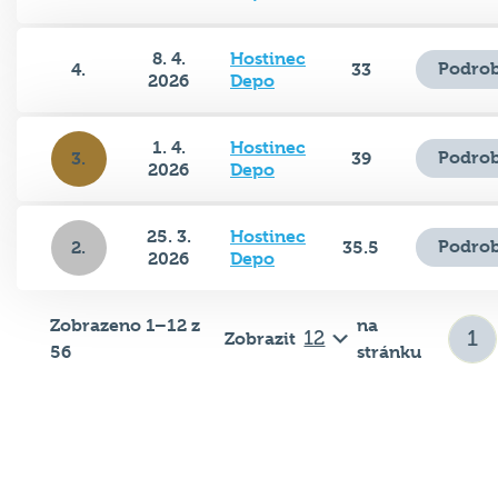
8. 4.
Hostinec
Podrob
4.
33
2026
Depo
1. 4.
Hostinec
Podrob
3.
39
2026
Depo
25. 3.
Hostinec
Podrob
2.
35.5
2026
Depo
Zobrazeno 1–12 z
na
Zobrazit
56
stránku