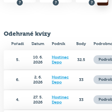
Odehrané kvízy
Pořadí
Datum
Podnik
Body
Podrobno
10. 6.
Hostinec
Podrob
5.
32.5
2026
Depo
2. 6.
Hostinec
Podrob
6.
33
2026
Depo
27. 5.
Hostinec
Podrob
4.
33
2026
Depo