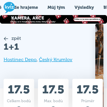
é
Kde hrajeme
Můj tým
Výsledky
B
zpět
1+1
Hostinec Depo
,
Český Krumlov
17.5
17.5
17.5
Celkem bodů
Max. bodů
Průměr