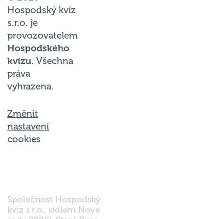
Hospodský kvíz
s.r.o. je
provozovatelem
Hospodského
kvízu
. Všechna
práva
vyhrazena.
Změnit
nastavení
cookies
Společnost Hospodský
kvíz s.r.o., sídlem Nové