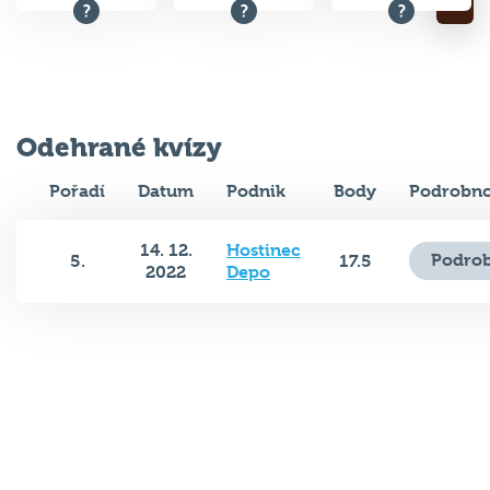
Odehrané kvízy
Pořadí
Datum
Podnik
Body
Podrobno
14. 12.
Hostinec
Podrob
5.
17.5
2022
Depo