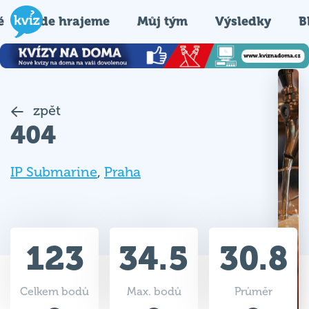
é
Kde hrajeme
Můj tým
Výsledky
B
zpět
404
IP Submarine
,
Praha
123
34.5
30.8
Celkem bodů
Max. bodů
Průměr