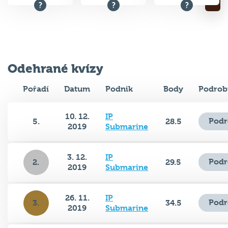
Odehrané kvízy
Pořadí
Datum
Podnik
Body
Podrob
10. 12.
IP
Podr
5.
28.5
2019
Submarine
3. 12.
IP
Podr
2.
29.5
2019
Submarine
26. 11.
IP
Podr
3.
34.5
2019
Submarine