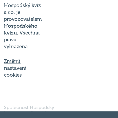
Hospodský kvíz
s.r.o. je
provozovatelem
Hospodského
kvízu
. Všechna
práva
vyhrazena.
Změnit
nastavení
cookies
Společnost Hospodský
kvíz s.r.o., sídlem Nové