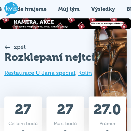
é
Kde hrajeme
Můj tým
Výsledky
B
zpět
Rozklepaní nejtci
Restaurace U Jána speciál
,
Kolín
27
27
27.0
Celkem bodů
Max. bodů
Průměr