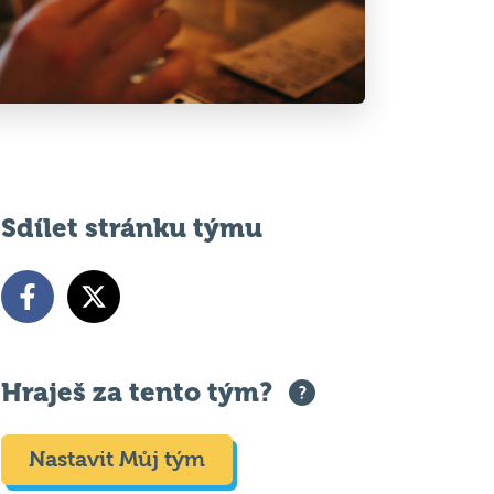
Sdílet stránku týmu
Hraješ za tento tým?
Nastavit Můj tým