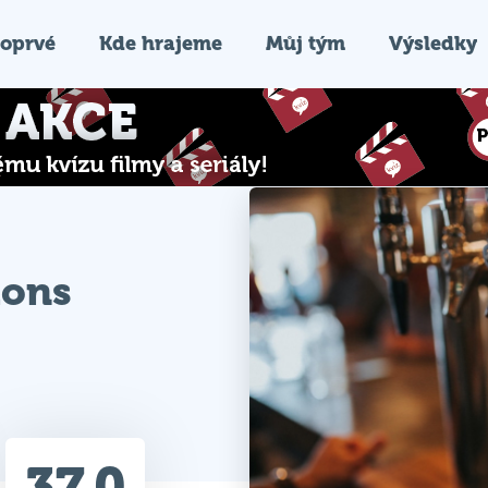
oprvé
Kde hrajeme
Můj tým
Výsledky
lons
37.0