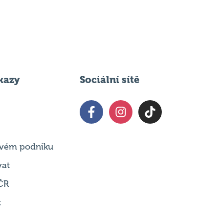
kazy
Sociální sítě
 svém podniku
vat
ČR
t