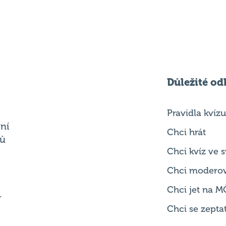
Důležité od
Pravidla kvízu
ní
Chci hrát
ků
Chci kvíz ve
Chci modero
Chci jet na M
.
Chci se zepta