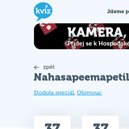
Jdeme p
zpět
Nahasapeemapeti
Stodola speciál
,
Olomouc
37
37