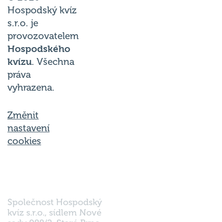
Hospodský kvíz
s.r.o. je
provozovatelem
Hospodského
kvízu
. Všechna
práva
vyhrazena.
Změnit
nastavení
cookies
Společnost Hospodský
kvíz s.r.o., sídlem Nové