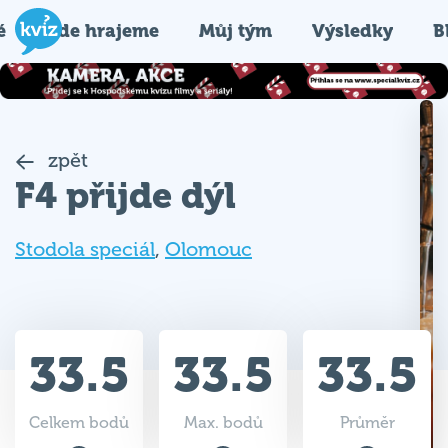
é
Kde hrajeme
Můj tým
Výsledky
B
zpět
F4 přijde dýl
Stodola speciál
,
Olomouc
33.5
33.5
33.5
Celkem bodů
Max. bodů
Průměr