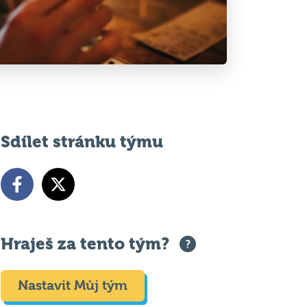
Sdílet stránku týmu
Hraješ za tento tým?
Nastavit Můj tým