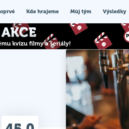
oprvé
Kde hrajeme
Můj tým
Výsledky
45.0