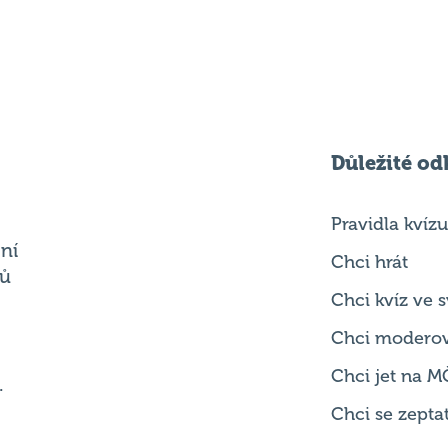
Důležité od
Pravidla kvízu
ní
Chci hrát
ků
Chci kvíz ve
Chci modero
Chci jet na M
.
Chci se zepta