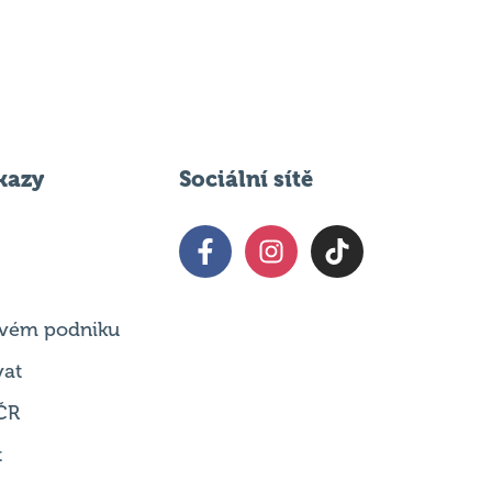
kazy
Sociální sítě
 svém podniku
vat
ČR
t