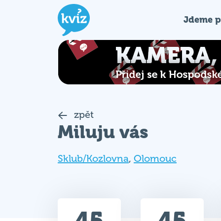
Jdeme p
zpět
Miluju vás
Sklub/Kozlovna
,
Olomouc
45
45