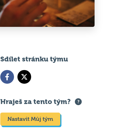
Sdílet stránku týmu
Hraješ za tento tým?
Nastavit Můj tým