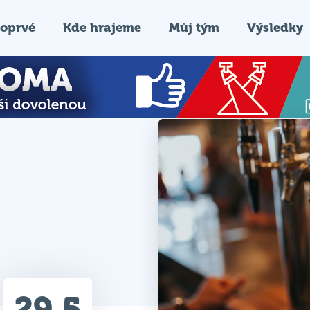
oprvé
Kde hrajeme
Můj tým
Výsledky
29.5