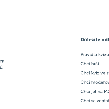
Důležité od
Pravidla kvízu
ní
Chci hrát
ků
Chci kvíz ve
Chci modero
Chci jet na M
.
Chci se zepta