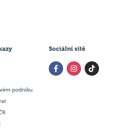
kazy
Sociální sítě
 svém podniku
vat
ČR
t