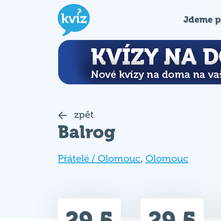
Jdeme p
zpět
Balrog
Přátelé / Olomouc
,
Olomouc
29.5
29.5