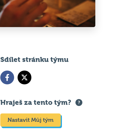
Sdílet stránku týmu
Hraješ za tento tým?
Nastavit Můj tým