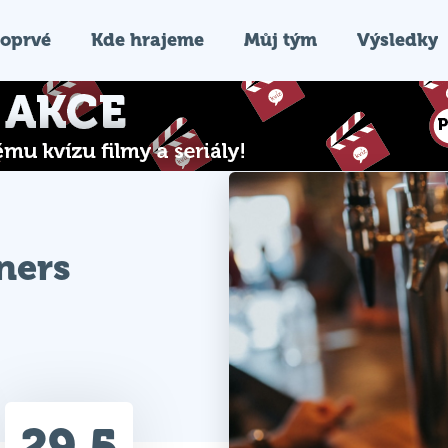
oprvé
Kde hrajeme
Můj tým
Výsledky
ners
29.5
Průměr