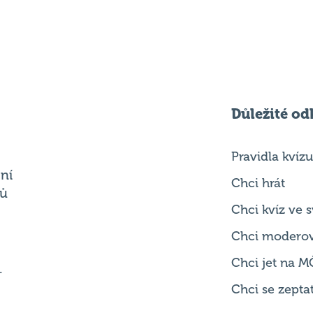
Důležité od
Pravidla kvízu
ní
Chci hrát
ků
Chci kvíz ve
Chci modero
Chci jet na M
.
Chci se zepta