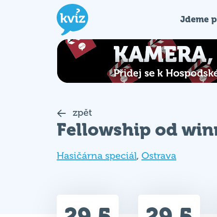
Jdeme p
zpět
Fellowship od win
Hasičárna speciál
,
Ostrava
29.5
29.5
Celkem bodů
Max. bodů