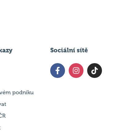
kazy
Sociální sítě
 svém podniku
vat
ČR
t