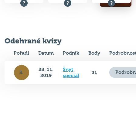
Odehrané kvízy
Pořadí
Datum
Podnik
Body
Podrobnost
25. 11.
Šnyt
Podrobn
3.
31
2019
speciál