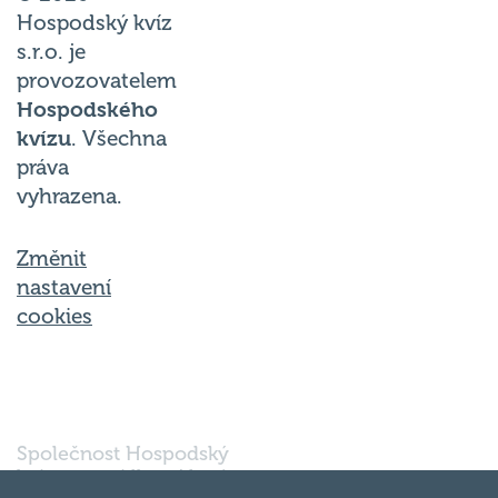
Hospodský kvíz
s.r.o. je
provozovatelem
Hospodského
kvízu
. Všechna
práva
vyhrazena.
Změnit
nastavení
cookies
Společnost Hospodský
kvíz s.r.o., sídlem Nové