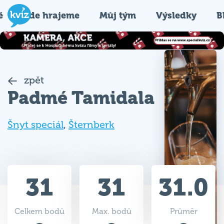
é
Kde hrajeme
Můj tým
Výsledky
B
zpět
Padmé Tamidala
Šnyt speciál
,
Šternberk
31
31
31.0
Celkem bodů
Max. bodů
Průměr