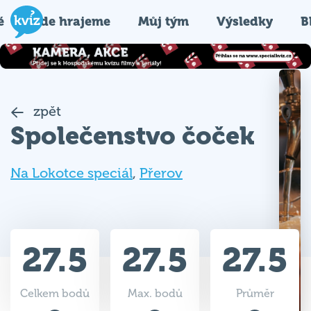
é
Kde hrajeme
Můj tým
Výsledky
B
zpět
Společenstvo čoček
Na Lokotce speciál
,
Přerov
27.5
27.5
27.5
Celkem bodů
Max. bodů
Průměr