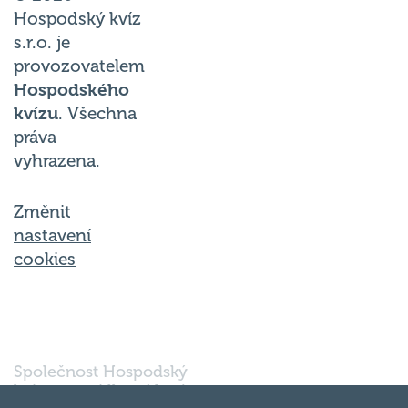
Hospodský kvíz
s.r.o. je
provozovatelem
Hospodského
kvízu
. Všechna
práva
vyhrazena.
Změnit
nastavení
cookies
Společnost Hospodský
kvíz s.r.o., sídlem Nové