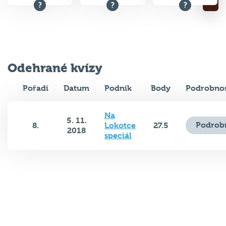
Odehrané kvízy
Pořadí
Datum
Podnik
Body
Podrobnos
Na
5. 11.
Podrob
8.
Lokotce
27.5
2018
speciál