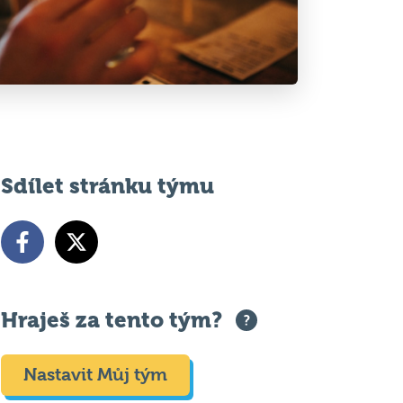
Sdílet stránku týmu
Hraješ za tento tým?
Nastavit Můj tým