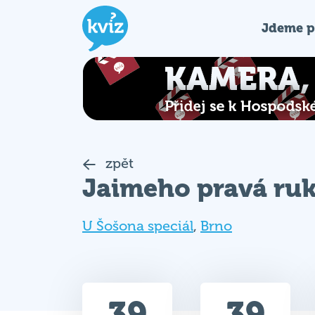
Jdeme p
zpět
Jaimeho pravá ru
U Šošona speciál
,
Brno
39
39
Celkem bodů
Max. bodů