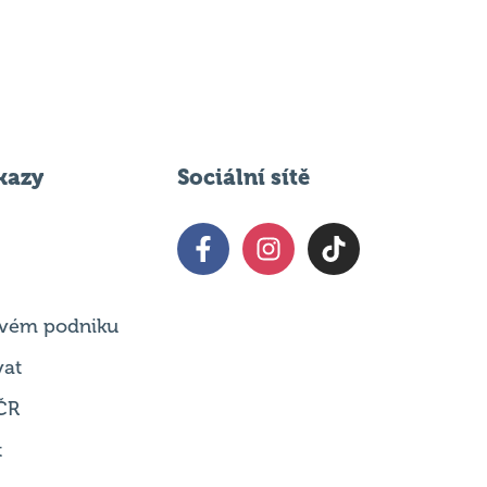
kazy
Sociální sítě
 svém podniku
vat
ČR
t