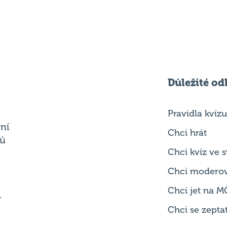
Důležité od
Pravidla kvízu
ní
Chci hrát
ků
Chci kvíz ve
Chci modero
Chci jet na M
.
Chci se zepta