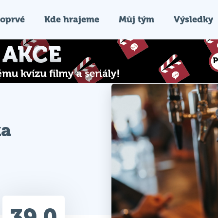
oprvé
Kde hrajeme
Můj tým
Výsledky
ka
39.0
Průměr