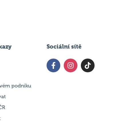
kazy
Sociální sítě
 svém podniku
vat
ČR
t