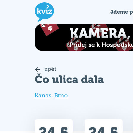
Jdeme p
zpět
Čo ulica dala
Kanas
,
Brno
24.5
24.5
Celkem bodů
Max. bodů