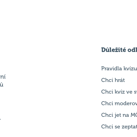
Důležité od
Pravidla kvízu
ní
Chci hrát
ků
Chci kvíz ve
Chci modero
Chci jet na M
.
Chci se zepta