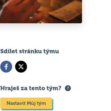
Sdílet stránku týmu
Hraješ za tento tým?
Nastavit Můj tým