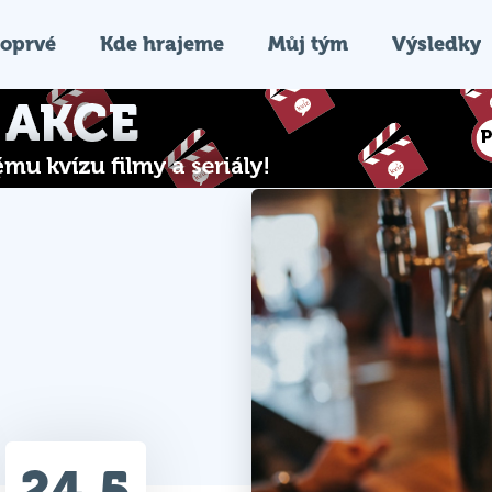
oprvé
Kde hrajeme
Můj tým
Výsledky
24.5
Průměr