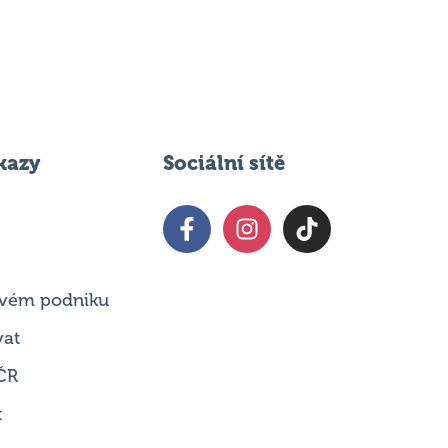
kazy
Sociální sítě
 svém podniku
vat
ČR
t