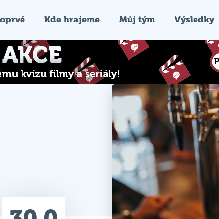
oprvé
Kde hrajeme
Můj tým
Výsledky
30.0
Průměr