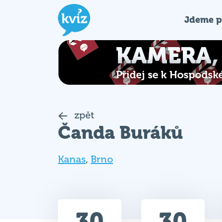
Jdeme p
zpět
Čanda Buráků
Kanas
,
Brno
30
30
Celkem bodů
Max. bodů