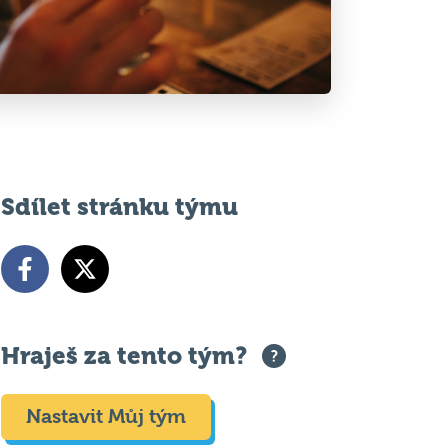
Sdílet stránku týmu
Hraješ za tento tým?
Nastavit Můj tým