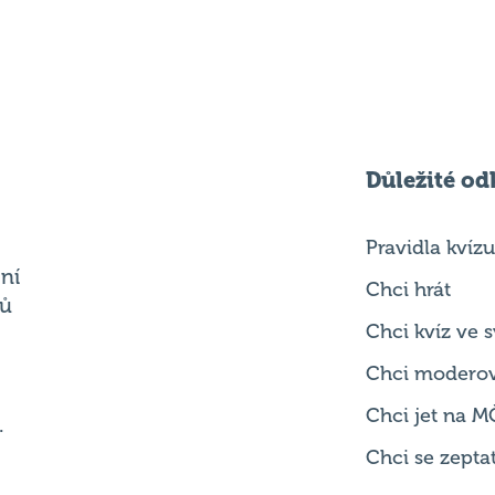
Důležité od
Pravidla kvízu
ní
Chci hrát
ků
Chci kvíz ve
Chci modero
Chci jet na M
.
Chci se zepta