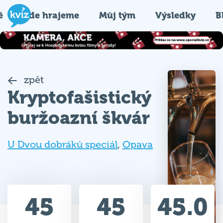
é
Kde hrajeme
Můj tým
Výsledky
B
zpět
Kryptofašistický
buržoazní škvár
U Dvou dobráků speciál
,
Opava
45
45
45.0