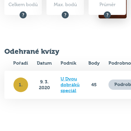
Celkem bodů
Max. bodů
Průměr
Odehrané kvízy
Pořadí
Datum
Podnik
Body
Podrobno
U Dvou
9. 3.
Podrob
1.
dobráků
45
2020
speciál