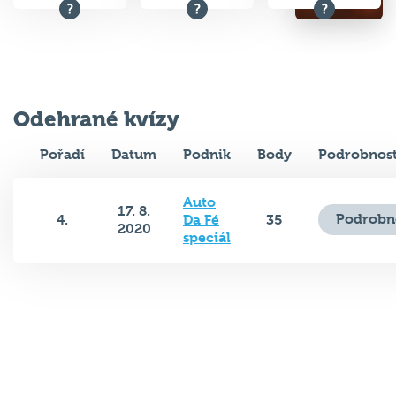
Odehrané kvízy
Pořadí
Datum
Podnik
Body
Podrobnost
Auto
17. 8.
Podrobn
4.
Da Fé
35
2020
speciál