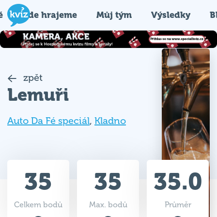
é
Kde hrajeme
Můj tým
Výsledky
B
zpět
Lemuři
Auto Da Fé speciál
,
Kladno
35
35
35.0
Celkem bodů
Max. bodů
Průměr