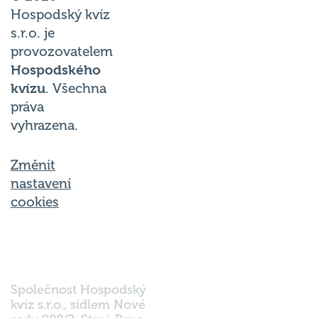
Hospodský kvíz
s.r.o. je
provozovatelem
Hospodského
kvízu
. Všechna
práva
vyhrazena.
Změnit
nastavení
cookies
Společnost Hospodský
kvíz s.r.o., sídlem Nové