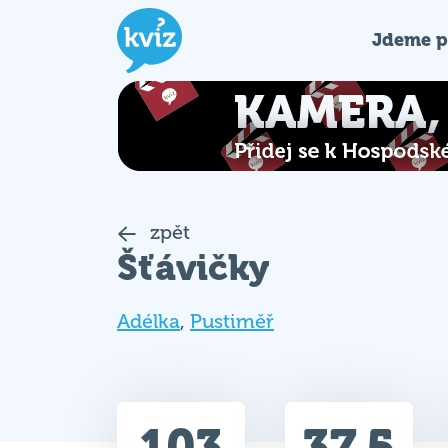
Jdeme p
zpět
Šťávičky
Adélka
,
Pustiměř
103
37.5