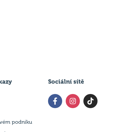
kazy
Sociální sítě
 svém podniku