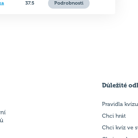
ka
37.5
Podrobnosti
Důležité od
Pravidla kvízu
ní
Chci hrát
ků
Chci kvíz ve