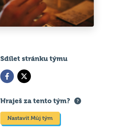
Sdílet stránku týmu
Hraješ za tento tým?
Nastavit Můj tým