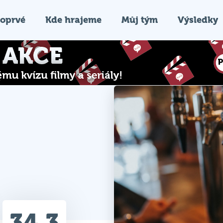
oprvé
Kde hrajeme
Můj tým
Výsledky
34.3