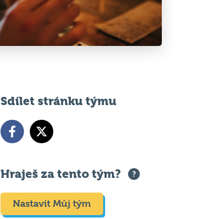
Sdílet stránku týmu
Hraješ za tento tým?
Nastavit Můj tým