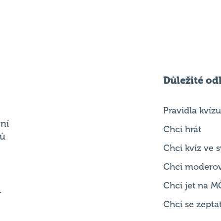
Důležité od
Pravidla kvízu
ní
Chci hrát
ků
Chci kvíz ve
Chci modero
Chci jet na M
.
Chci se zepta