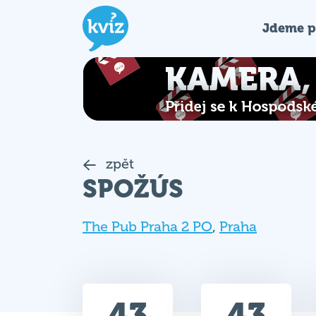
Jdeme p
zpět
SPOŽÚS
The Pub Praha 2 PO
,
Praha
43
43