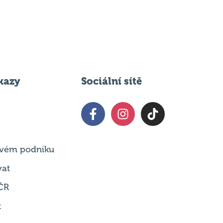
kazy
Sociální sítě
 svém podniku
vat
ČR
t