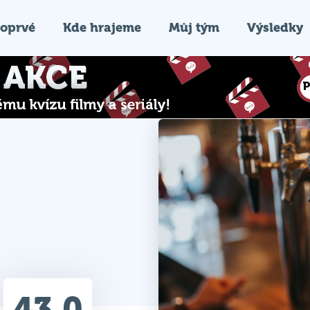
oprvé
Kde hrajeme
Můj tým
Výsledky
43.0