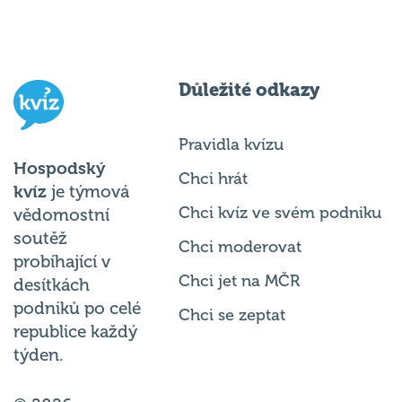
Důležité odkazy
Pravidla kvízu
Hospodský
Chci hrát
kvíz
je týmová
Chci kvíz ve svém podniku
vědomostní
soutěž
Chci moderovat
probíhající v
Chci jet na MČR
desítkách
podniků po celé
Chci se zeptat
republice každý
týden.
© 2026