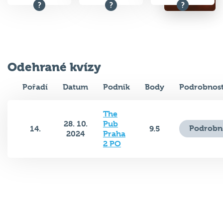
Odehrané kvízy
Pořadí
Datum
Podnik
Body
Podrobnost
The
28. 10.
Pub
Podrobn
14.
9.5
2024
Praha
2 PO