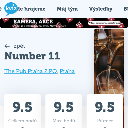
é
Kde hrajeme
Můj tým
Výsledky
B
zpět
Number 11
The Pub Praha 2 PO
,
Praha
9.5
9.5
9.5
Celkem bodů
Max. bodů
Průměr