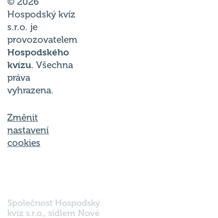
Hospodský kvíz
s.r.o. je
provozovatelem
Hospodského
kvízu
. Všechna
práva
vyhrazena.
Změnit
nastavení
cookies
Společnost Hospodský
kvíz s.r.o., sídlem Nové
sady 988/2, Staré Brno,