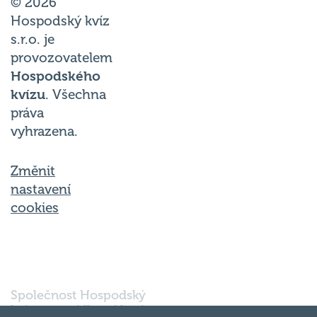
© 2026
Hospodský kvíz
s.r.o. je
provozovatelem
Hospodského
kvízu
. Všechna
práva
vyhrazena.
Změnit
nastavení
cookies
Společnost Hospodský
kvíz s.r.o., sídlem Nové