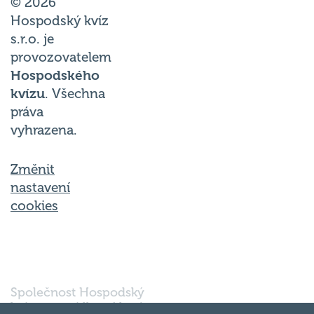
© 2026
Hospodský kvíz
s.r.o. je
provozovatelem
Hospodského
kvízu
. Všechna
práva
vyhrazena.
Změnit
nastavení
cookies
Společnost Hospodský
kvíz s.r.o., sídlem Nové