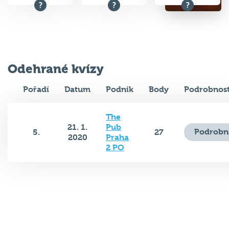
Odehrané kvízy
Pořadí
Datum
Podnik
Body
Podrobnost
The
21. 1.
Pub
Podrobn
5.
27
2020
Praha
2 PO