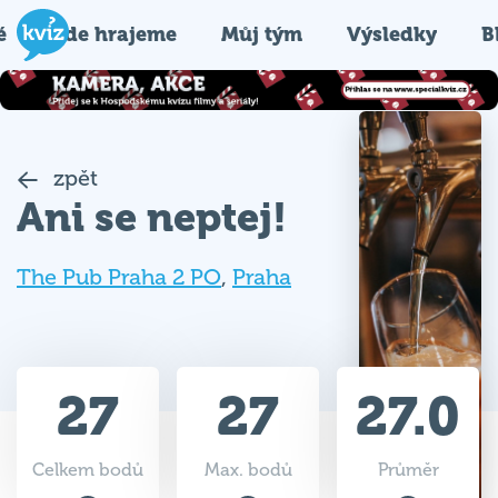
é
Kde hrajeme
Můj tým
Výsledky
B
zpět
Ani se neptej!
The Pub Praha 2 PO
,
Praha
27
27
27.0
Celkem bodů
Max. bodů
Průměr