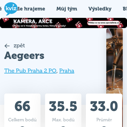
é
Kde hrajeme
Můj tým
Výsledky
B
zpět
Aegeers
The Pub Praha 2 PO
,
Praha
66
35.5
33.0
Celkem bodů
Max. bodů
Průměr