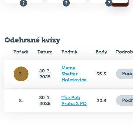
Odehrané kvízy
Pořadí
Datum
Podnik
Body
Podrob
Mama
20. 3.
Podr
3.
Shelter -
35.5
2025
Holešovice
20. 1.
The Pub
Podr
8.
30.5
2025
Praha 2 PO