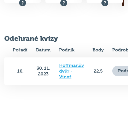
Odehrané kvízy
Pořadí
Datum
Podnik
Body
Podrob
Hoffmanův
30. 11.
Podr
10.
dvůr -
22.5
2023
Vinoř