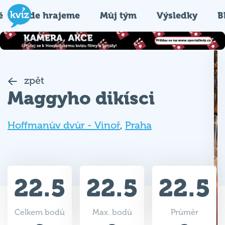
é
Kde hrajeme
Můj tým
Výsledky
B
zpět
Maggyho dikísci
Hoffmanův dvůr - Vinoř
,
Praha
22.5
22.5
22.5
Celkem bodů
Max. bodů
Průměr