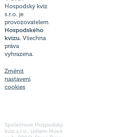
Hospodský kvíz
s.r.o. je
provozovatelem
Hospodského
kvízu
. Všechna
práva
vyhrazena.
Změnit
nastavení
cookies
Společnost Hospodský
kvíz s.r.o., sídlem Nové