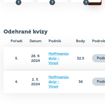
Odehrané kvízy
Pořadí
Datum
Podnik
Body
Podrob
Hoffmanův
26. 9.
Podr
5.
dvůr -
32.5
2024
Vinoř
Hoffmanův
2. 5.
Podr
4.
dvůr -
36
2024
Vinoř