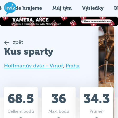
é
Kde hrajeme
Můj tým
Výsledky
B
zpět
Kus sparty
Hoffmanův dvůr - Vinoř
,
Praha
68.5
36
34.3
Celkem bodů
Max. bodů
Průměr