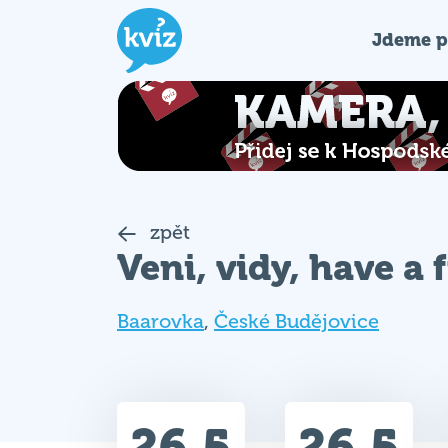
Jdeme p
zpět
Veni, vidy, have a 
Baarovka
,
České Budějovice
26.5
26.5