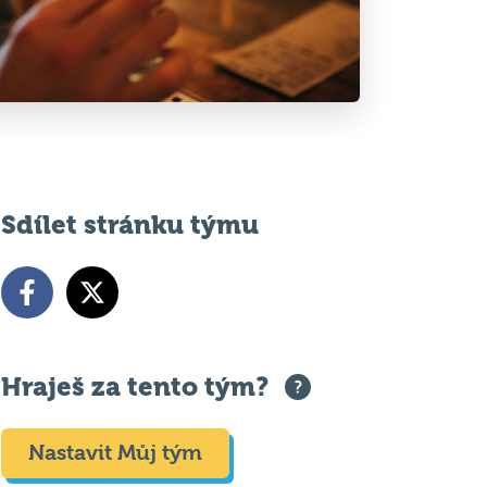
Sdílet stránku týmu
Hraješ za tento tým?
Nastavit Můj tým