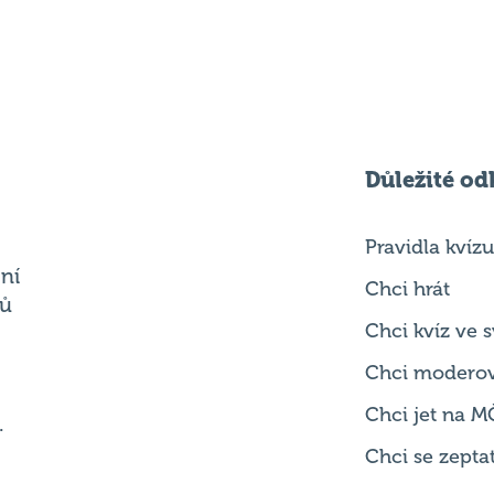
Důležité od
Pravidla kvízu
ní
Chci hrát
ků
Chci kvíz ve
Chci modero
Chci jet na M
.
Chci se zepta