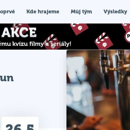
oprvé
Kde hrajeme
Můj tým
Výsledky
fun
26.5