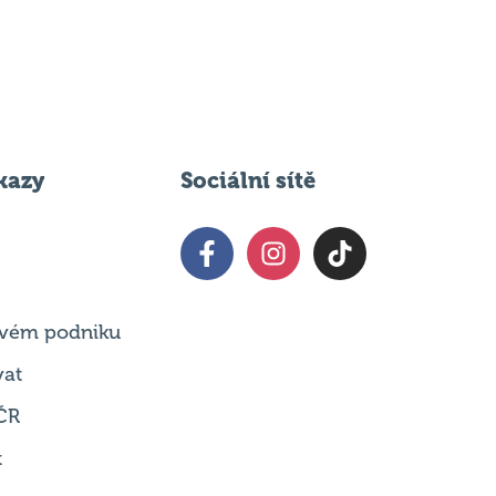
kazy
Sociální sítě
 svém podniku
vat
ČR
t