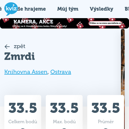
é
Kde hrajeme
Můj tým
Výsledky
B
zpět
Zmrdi
Knihovna Assen
,
Ostrava
33.5
33.5
33.5
Celkem bodů
Max. bodů
Průměr