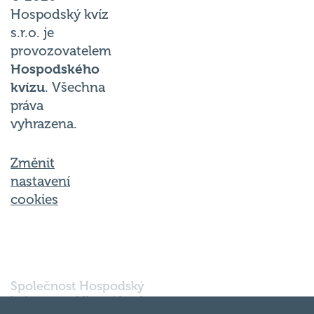
Hospodský kvíz
s.r.o. je
provozovatelem
Hospodského
kvízu
. Všechna
práva
vyhrazena.
Změnit
nastavení
cookies
Společnost Hospodský
kvíz s.r.o., sídlem Nové