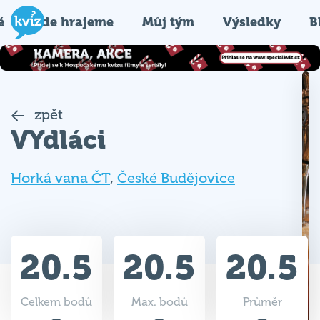
é
Kde hrajeme
Můj tým
Výsledky
B
zpět
VYdláci
Horká vana ČT
,
České Budějovice
20.5
20.5
20.5
Celkem bodů
Max. bodů
Průměr