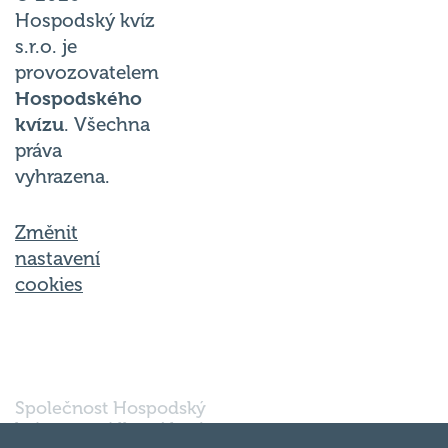
Hospodský kvíz
s.r.o. je
provozovatelem
Hospodského
kvízu
. Všechna
práva
vyhrazena.
Změnit
nastavení
cookies
Společnost Hospodský
kvíz s.r.o., sídlem Nové