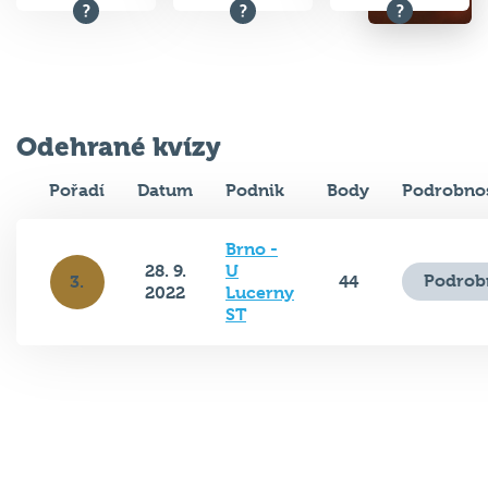
Odehrané kvízy
Pořadí
Datum
Podnik
Body
Podrobnos
Brno -
28. 9.
U
Podrob
3.
44
2022
Lucerny
ST