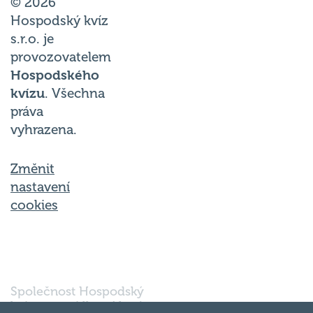
© 2026
Hospodský kvíz
s.r.o. je
provozovatelem
Hospodského
kvízu
. Všechna
práva
vyhrazena.
Změnit
nastavení
cookies
Společnost Hospodský
kvíz s.r.o., sídlem Nové