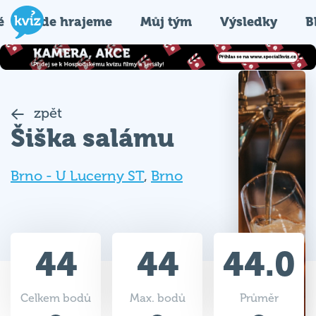
é
Kde hrajeme
Můj tým
Výsledky
B
zpět
Šiška salámu
Brno - U Lucerny ST
,
Brno
44
44
44.0
Celkem bodů
Max. bodů
Průměr