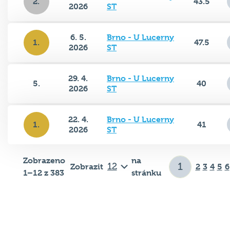
2.
43.5
2026
ST
6. 5.
Brno - U Lucerny
1.
47.5
2026
ST
29. 4.
Brno - U Lucerny
5.
40
2026
ST
22. 4.
Brno - U Lucerny
1.
41
2026
ST
Zobrazeno
na
Zobrazit
2
3
4
5
6
1–12 z 383
stránku