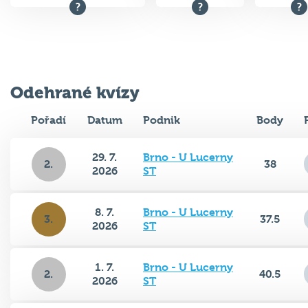
Odehrané kvízy
Pořadí
Datum
Podnik
Body
29. 7.
Brno - U Lucerny
2.
38
2026
ST
8. 7.
Brno - U Lucerny
3.
37.5
2026
ST
1. 7.
Brno - U Lucerny
2.
40.5
2026
ST