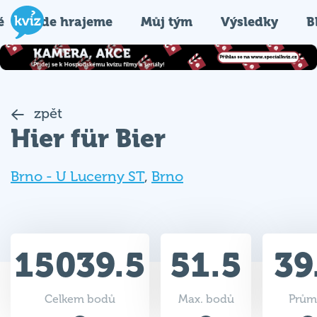
é
Kde hrajeme
Můj tým
Výsledky
B
zpět
Hier für Bier
Brno - U Lucerny ST
,
Brno
15039.5
51.5
39
Celkem bodů
Max. bodů
Prům