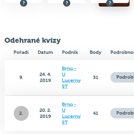
Odehrané kvízy
Pořadí
Datum
Podnik
Body
Podrobnos
Brno -
24. 4.
U
Podrob
9.
31
2019
Lucerny
ST
Brno -
20. 2.
U
Podrob
2.
41
2019
Lucerny
ST