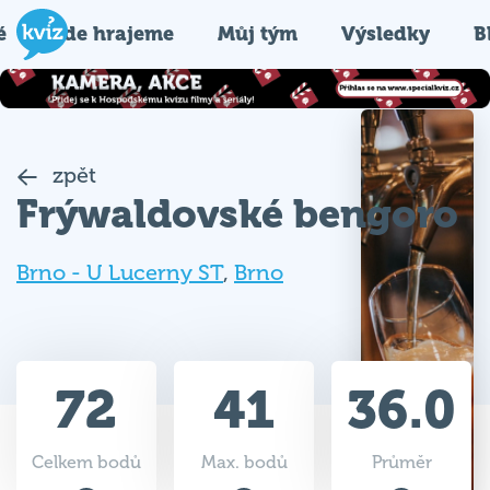
é
Kde hrajeme
Můj tým
Výsledky
B
zpět
Frýwaldovské bengoro
Brno - U Lucerny ST
,
Brno
72
41
36.0
Celkem bodů
Max. bodů
Průměr